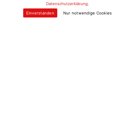
Datenschutzerklärung
.
Einverstanden
Nur notwendige Cookies
Merziger Weihnachtsmarkt am
Stadthaus
Ab dem 12.10.2025 kann
hier
online
gebucht werden
27. November bis 24. Dezember
2025